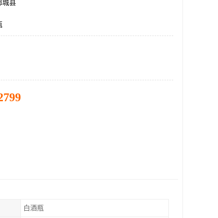
郓城县
瓶
2799
白酒瓶