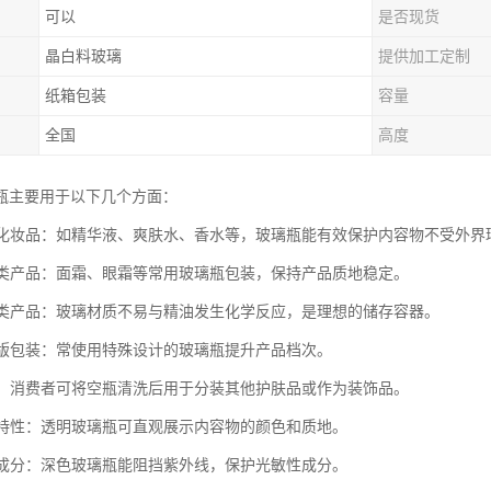
可以
是否现货
晶白料玻璃
提供加工定制
纸箱包装
容量
全国
高度
瓶主要用于以下几个方面：
液体化妆品：如精华液、爽肤水、香水等，玻璃瓶能有效保护内容物不受外界
膏霜类产品：面霜、眼霜等常用玻璃瓶包装，保持产品质地稳定。
精油类产品：玻璃材质不易与精油发生化学反应，是理想的储存容器。
限量版包装：常使用特殊设计的玻璃瓶提升产品档次。
重用：消费者可将空瓶清洗后用于分装其他护肤品或作为装饰品。
产品特性：透明玻璃瓶可直观展示内容物的颜色和质地。
敏感成分：深色玻璃瓶能阻挡紫外线，保护光敏性成分。