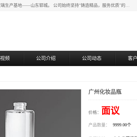
山东郓城瑞升玻璃有限公司地处水浒文化发源地、中国日用玻璃生产基地——山东郓城。 公司始终坚持“铸造精品，服务优质”的经营理念，斥资8000多万元引进国内先进的水晶料手工瓶生产线6条，晶白料8S机生产线8条，并引进人工挑料生产异型瓶和水晶玻璃瓶盖生产线。
视频
公司介绍
公司动态
客
广州化妆品瓶
面议
价格：
产品数量：
9999.00个