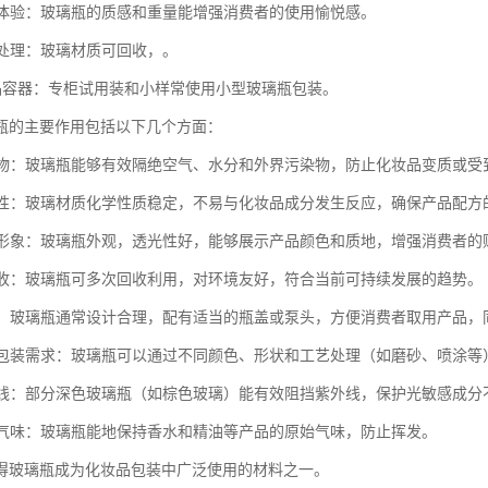
使用体验：玻璃瓶的质感和重量能增强消费者的使用愉悦感。
收处理：玻璃材质可回收，。
为样品容器：专柜试用装和小样常使用小型玻璃瓶包装。
瓶的主要作用包括以下几个方面：
内容物：玻璃瓶能够有效隔绝空气、水分和外界污染物，防止化妆品变质或
稳定性：玻璃材质化学性质稳定，不易与化妆品成分发生反应，确保产品配
产品形象：玻璃瓶外观，透光性好，能够展示产品颜色和质地，增强消费者
可回收：玻璃瓶可多次回收利用，对环境友好，符合当前可持续发展的趋势。
使用：玻璃瓶通常设计合理，配有适当的瓶盖或泵头，方便消费者取用产品，
多种包装需求：玻璃瓶可以通过不同颜色、形状和工艺处理（如磨砂、喷涂
紫外线：部分深色玻璃瓶（如棕色玻璃）能有效阻挡紫外线，保护光敏感成分
产品气味：玻璃瓶能地保持香水和精油等产品的原始气味，防止挥发。
得玻璃瓶成为化妆品包装中广泛使用的材料之一。