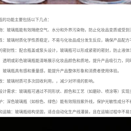
瓶的功能主要包括以下几点：
内容物：玻璃瓶能有效隔绝空气、水分和外界污染物，防止化妆品变质或受
稳定性：玻璃材质化学性质稳定，不易与化妆品成分发生反应，确保产品配方
良好的密封性：配合瓶盖或泵头设计，玻璃瓶可以形成紧密的密封，防止液体
产品：透明或彩色玻璃瓶能清晰展示化妆品颜色和质地，提升产品吸引力，
质感：玻璃瓶具有感和重量感，能提升产品整体形象和消费者使用体验。
可回收：玻璃材质可多次回收利用，，减少对环境的影响。
多种设计需求：玻璃瓶可通过不同形状、颜色和工艺（如磨砂、喷涂等）实
线防护：深色玻璃瓶（如棕色、绿色）能有效阻挡紫外线，保护光敏性成分不
灌装和运输：玻璃瓶结构坚固，适合自动化生产线灌装，且在运输过程中不易