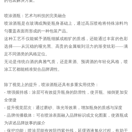
的包装解决方案。
喷涂酒瓶：艺术与科技的完美融合
喷涂酒瓶是在玻璃或陶瓷瓶身基础上，通过高压喷枪将特殊涂料均
匀覆盖表面而形成的一种包装产品。
这种工艺不仅能赋予酒瓶细腻或粗犷的质感，还能通过丰富的色彩
选择——从沉稳的哑光黑、高贵的金属银到活力的渐变炫彩——满
足不同酒类的风格定位。
无论是传统白酒的典雅气质，还是果酒、预调酒的年轻化风格，喷
涂工艺都能精准契合品牌调性。
除了视觉上的提升，喷涂酒瓶还具有多重实用优势：
- 增强握持感：涂层可有效提升瓶身的防滑性，使开瓶、倾倒更加安
全便捷
- 提升视觉层次：通过磨砂、珠光等效果，增加瓶身的质感与深度
- 品牌传播载体：可在喷涂表面融入品牌标识或文化图案，使酒瓶成
为讲述品牌故事的媒介
- 保护功能：喷涂层能有效阻挡紫外线，延缓酒液氧化过程，有助于