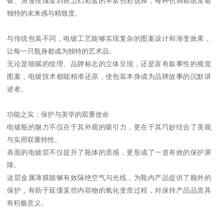
银、浪漫玫瑰金到前卫幻彩蓝的丰富色彩选择，每种色调都散发着
独特的未来感与精致度。
与传统包装不同，电镀工艺能够实现复杂的图案设计和渐变效果，
让每一只瓶身都成为独特的艺术品。
无论是细腻的纹理、品牌标志的立体呈现，还是富有叙事性的视觉
图案，电镀技术都能精准还原，使包装本身成为品牌故事的沉默讲
述者。
功能之实：保护与美学的双重使命
电镀瓶的魅力不仅在于其外观的吸引力，更在于其巧妙结合了美观
与实用双重特性。
表面的电镀层不仅提升了瓶体的质感，更形成了一道有效的保护屏
障。
这层金属薄膜能够有效隔绝空气与光线，为瓶内产品提供了额外的
保护，有助于延缓某些内容物的氧化变质过程，对保持产品品质具
有积极意义。