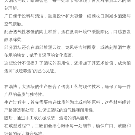
大酒坛的设计暗藏智慧，每一处细节都体现了古人对酿酒工艺的深
刻理解。
广口便于投料与清洁，鼓腹设计扩大容量，细颈收口则减少酒液与
空气接触。
配合透气性极佳的陶土材质，酒在微氧环境中缓慢陈化，口感愈发
醇厚绵柔。
部分酒坛还会在肩部堆塑云纹、龙凤等吉祥图案，或镌刻酿酒世家
传承的铭文，赋予其深厚的文化底蕴。
这些设计不仅提升了酒坛的实用性，还增加了其艺术价值，成为酿
酒师“以坛养酒”的匠心见证。
在淄博，大酒坛的生产融合了传统工艺与现代技术，确保了每一件
产品的品质与独特性。
生产过程中，首先需要精选优质的陶土或粗瓷原料，这些材料经过
严格筛选和处理，以保证酒坛的透气性和耐用性。
随后，通过手工或机械成型，酒坛的初具雏形。
在成型过程中，工匠们会细心雕琢每一处细节，确保广口、鼓腹和
细颈的设计符合标准。