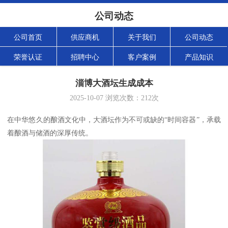
公司动态
公司首页
供应商机
关于我们
公司动态
荣誉认证
招聘中心
客户案例
产品知识
淄博大酒坛生成成本
2025-10-07
浏览次数：
212
次
在中华悠久的酿酒文化中，大酒坛作为不可或缺的“时间容器”，承载
着酿酒与储酒的深厚传统。