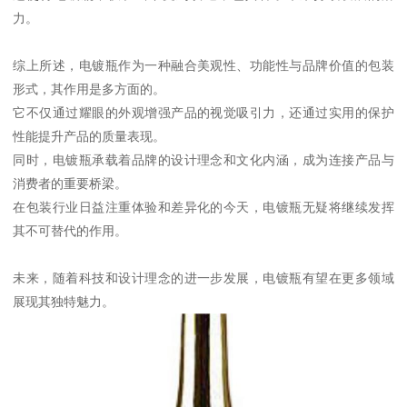
力。
综上所述，电镀瓶作为一种融合美观性、功能性与品牌价值的包装
形式，其作用是多方面的。
它不仅通过耀眼的外观增强产品的视觉吸引力，还通过实用的保护
性能提升产品的质量表现。
同时，电镀瓶承载着品牌的设计理念和文化内涵，成为连接产品与
消费者的重要桥梁。
在包装行业日益注重体验和差异化的今天，电镀瓶无疑将继续发挥
其不可替代的作用。
未来，随着科技和设计理念的进一步发展，电镀瓶有望在更多领域
展现其独特魅力。