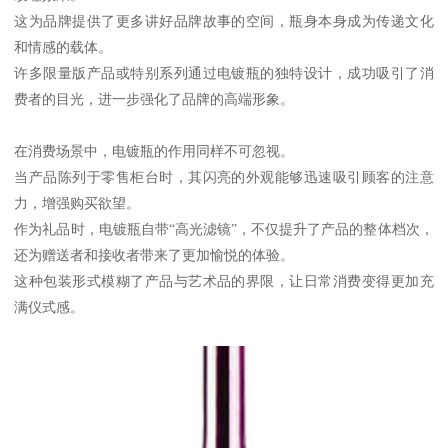
这为品牌提供了更多讲好品牌故事的空间，瓶身本身成为传递文化
和情感的载体。
许多限量版产品或特别系列通过电镀瓶的独特设计，成功吸引了消
费者的目光，进一步强化了品牌的高端形象。
在消费场景中，电镀瓶的作用同样不可忽视。
当产品陈列于零售柜台时，其闪亮的外观能够迅速吸引顾客的注意
力，增强购买欲望。
作为礼品时，电镀瓶自带“高光滤镜”，不仅提升了产品的整体档次，
还为赠送者和接收者带来了更加愉悦的体验。
这种包装形式模糊了产品与艺术品的界限，让日常消费变得更加充
满仪式感。