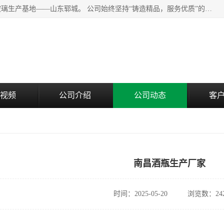
山东郓城瑞升玻璃有限公司地处水浒文化发源地、中国日用玻璃生产基地——山东郓城。 公司始终坚持“铸造精品，服务优质”的经营理念，斥资8000多万元引进国内先进的水晶料手工瓶生产线6条，晶白料8S机生产线8条，并引进人工挑料生产异型瓶和水晶玻璃瓶盖生产线。
视频
公司介绍
公司动态
客
南昌酒瓶生产厂家
时间：2025-05-20
浏览数：24