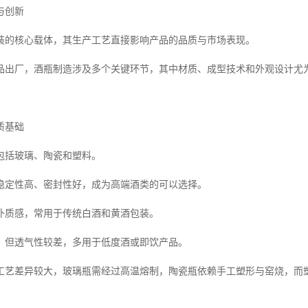
与创新
装的核心载体，其生产工艺直接影响产品的品质与市场表现。
品出厂，酒瓶制造涉及多个关键环节，其中材质、成型技术和外观设计尤
质基础
包括玻璃、陶瓷和塑料。
稳定性高、密封性好，成为高端酒类的可以选择。
朴质感，常用于传统白酒和黄酒包装。
，但透气性较差，多用于低度酒或即饮产品。
工艺差异较大，玻璃瓶需经过高温熔制，陶瓷瓶依赖手工塑形与窑烧，而