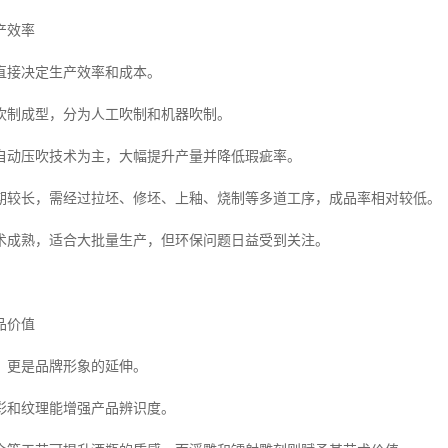
产效率
直接决定生产效率和成本。
吹制成型，分为人工吹制和机器吹制。
自动压吹技术为主，大幅提升产量并降低瑕疵率。
期较长，需经过拉坯、修坯、上釉、烧制等多道工序，成品率相对较低。
术成熟，适合大批量生产，但环保问题日益受到关注。
品价值
，更是品牌形象的延伸。
彩和纹理能增强产品辨识度。