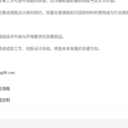
金等工艺可提升酒瓶的质感，而浮雕和镭射雕刻则赋予其艺术价值。
念推动酒瓶设计趋向简约，轻量化玻璃瓶和可回收材料的使用成为行业趋
面临技术升级与环保要求的双重挑战。
改进成型工艺、创新设计风格，将是未来发展的关键方向。
eng88.com
型酒瓶
瓶定制