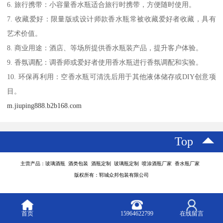
6. 旅行携带：小容量香水瓶适合旅行时携带，方便随时使用。
7. 收藏爱好：限量版或设计师款香水瓶常被收藏爱好者收藏，具有
艺术价值。
8. 商业用途：酒店、等场所提供香水瓶装产品，提升客户体验。
9. 香氛调配：调香师或爱好者使用香水瓶进行香氛调配和实验。
10. 环保再利用：空香水瓶可清洗后用于其他液体储存或DIY创意项
目。
m.jiuping888.b2b168.com
Top
主营产品：玻璃酒瓶 酒类包装 酒瓶定制 玻璃瓶定制 喷涂酒瓶厂家 香水瓶厂家
版权所有：郓城众邦包装有限公司
首页
15964622799
在线留言