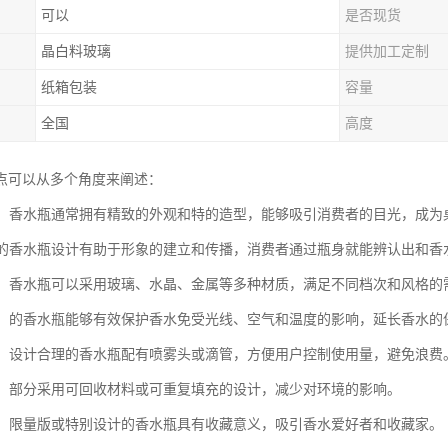
可以
是否现货
晶白料玻璃
提供加工定制
纸箱包装
容量
全国
高度
点可以从多个角度来阐述：
设计：香水瓶通常拥有精致的外观和特的造型，能够吸引消费者的目光，成
：特的香水瓶设计有助于形象的建立和传播，消费者通过瓶身就能辨认出和香
多样：香水瓶可以采用玻璃、水晶、金属等多种材质，满足不同档次和风格
功能：的香水瓶能够有效保护香水免受光线、空气和温度的影响，延长香水
便捷：设计合理的香水瓶配有喷雾头或滴管，方便用户控制使用量，避免浪费
考虑：部分采用可回收材料或可重复填充的设计，减少对环境的影响。
价值：限量版或特别设计的香水瓶具有收藏意义，吸引香水爱好者和收藏家。