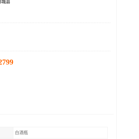
郓城县
2799
白酒瓶