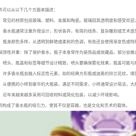
点可以从以下几个方面来描述：
多样：常见的材质包括玻璃、塑料、金属和陶瓷。玻璃因其透明度和感受欢
精美：香水瓶通常注重外观设计，形状各异，有简约线条、复杂雕刻或艺术
丰富：瓶身颜色多样，从透明到鲜艳或柔和的色调，有些还会使用渐变色或
性与装饰性并重：除了保护香水，瓶子本身常作为装饰品或收藏品，部分会推
考究：喷头、瓶盖和标签等细节设计精致，喷头要确保雾化效果，瓶盖可能
明显：许多香水瓶会融入标志性元素，如的经典方形瓶或迪奥的铃兰花纹，增
多样：从便携的小样到豪华的大瓶装，满足不同需求，小样通常设计简洁，
趋势：近年来越来越多采用可回收材料或简化包装，以减少环境影响。
同构成了香水瓶的吸引力，使其不仅是容器，也是文化和艺术的载体。