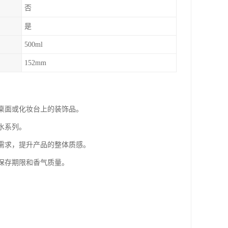
否
是
500ml
152mm
为桌面或化妆台上的装饰品。
水系列。
的需求，提升产品的整体质感。
的保存期限和香气质量。
。