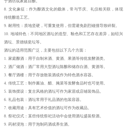
于酒坊或家庭自酿。
8. 文化象征：作为酿酒文化的载体，常与节庆、礼仪相关联，体现
传统酿造工艺。
9. 耐用性：质地坚硬，可重复使用，但需避免剧烈碰撞导致碎裂。
10. 地域特色：不同地区酒坛的造型、釉色和工艺存在差异，如绍兴
酒坛、景德镇瓷坛等。
酒坛的适用范围广泛，主要包括以下几个方面：
1. 家庭酿酒：用于自制米酒、黄酒、果酒等传统发酵酒类。
2. 酒厂储酒：酒厂常用大型酒坛陈酿和储存白酒、黄酒等。
3. 餐厅酒楼：用于存放散装酒或作为特色酒水容器。
4. 传统工艺：制作酱油、醋、腌菜等发酵食品时也可使用。
5. 装饰摆设：复古风格的酒坛可作为家居或店铺装饰品。
6. 礼品包装：酒坛常用于礼品酒的包装容器。
7. 收藏用途：具有艺术价值的酒坛可作为收藏品。
8. 祭祀仪式：某些传统祭祀活动中会使用酒坛盛装祭酒。
9. 药材浸泡：用于泡制药酒或养生酒。