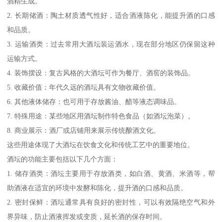
酒精生成。
2. 长期储酒：陶土材质透气性好，适合酒液陈化，能提升酒的口感
和品质。
3. 运输酒类：过去常用大酒坛装运酒水，现在部分地区仍保留这种
运输方式。
4. 装饰摆设：复古风格的大酒坛可作为餐厅、酒窖的装饰品。
5. 收藏价值：年代久远的酒坛具有文物收藏价值。
6. 其他液体储存：也可用于存放酱油、醋等液态调味品。
7. 特殊用途：某些地区用酒坛制作特色食品（如酒坛泡菜）。
8. 商业展示：酒厂或店铺用来展示传统酿酒文化。
这些用途体现了大酒坛在饮食文化和传统工艺中的重要地位。
酒坛的功能主要包括以下几个方面：
1. 储存酒类：酒坛主要用于存放酒类，如白酒、黄酒、米酒等，帮
助酒液在适宜的环境中发酵和陈化，提升酒的口感和品质。
2. 密封保鲜：酒坛通常具有良好的密封性，可以有效隔绝空气和外
界异味，防止酒液挥发或变质，延长酒的保存时间。