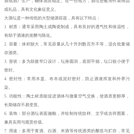
酒或酒厂生产，确保酒质稳定。在一些地方，酒坛还被用作装饰品
或礼品，具有文化象征意义。
大酒坛是一种传统的大型储酒容器，具有以下特点：
1. 材质：通常采用陶土或陶瓷制成，具有良好的透气性和保温性，
有助于酒液的发酵与陈化。
2. 容量：体积较大，常见容量从几十升到数百升不等，适合批量储
存酒类。
3. 形状：多为鼓腹窄口设计，坛身圆润，底部平稳，坛口较小便于
密封。
4. 密封性：常用木盖、布帛或泥封密封，防止酒液挥发和外界污
染。
5. 功能性：陶土材质能促进酒体与微量空气交换，使酒质更醇厚，
长期储存不易变质。
6. 装饰：部分酒坛表面施釉，并绘制传统纹样、文字或吉祥图案，
兼具实用与观赏价值。
7. 用途：多用于黄酒、白酒、米酒等传统酒类的酿造与贮存，常见