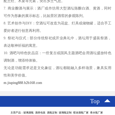
配土灶、木桌等元素，突出乡土气息。
7. 商业酿酒与展示：酒厂或作坊用大型酒坛陈酿白酒、黄酒，同时
可作为形象的展示标志，比如景区酒窖的参观陈列。
8. 艺术创作与DIY：空酒坛可改造为花盆、灯具或储物罐，适合手工
爱好者进行创意再利用。
9. 祭祀与仪式：部分传统祭祀或开业典礼中，酒坛用于盛装祭酒，
表达敬神祈福的寓意。
10. 酒吧与特色饮品店：一些复古或国风主题酒吧会用酒坛盛放特色
调制酒，增添特体验。
无论是功能需求还是文化象征，酒坛都能融入多样场景，兼具实用
性和美学价值。
m.jiuping888.b2b168.com
Top
主营产品：玻璃酒瓶 酒类包装 酒瓶定制 玻璃瓶定制 喷涂酒瓶厂家 香水瓶厂家