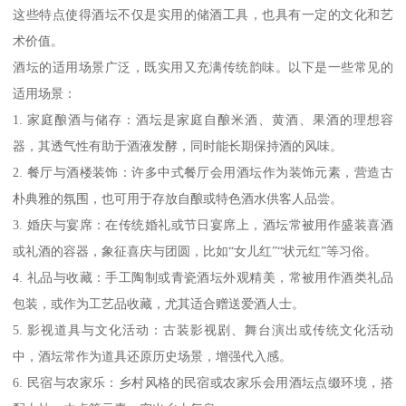
这些特点使得酒坛不仅是实用的储酒工具，也具有一定的文化和艺
术价值。
酒坛的适用场景广泛，既实用又充满传统韵味。以下是一些常见的
适用场景：
1. 家庭酿酒与储存：酒坛是家庭自酿米酒、黄酒、果酒的理想容
器，其透气性有助于酒液发酵，同时能长期保持酒的风味。
2. 餐厅与酒楼装饰：许多中式餐厅会用酒坛作为装饰元素，营造古
朴典雅的氛围，也可用于存放自酿或特色酒水供客人品尝。
3. 婚庆与宴席：在传统婚礼或节日宴席上，酒坛常被用作盛装喜酒
或礼酒的容器，象征喜庆与团圆，比如“女儿红”“状元红”等习俗。
4. 礼品与收藏：手工陶制或青瓷酒坛外观精美，常被用作酒类礼品
包装，或作为工艺品收藏，尤其适合赠送爱酒人士。
5. 影视道具与文化活动：古装影视剧、舞台演出或传统文化活动
中，酒坛常作为道具还原历史场景，增强代入感。
6. 民宿与农家乐：乡村风格的民宿或农家乐会用酒坛点缀环境，搭