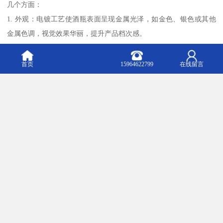
几个方面：
1. 外观：电镀工艺使酒瓶表面呈现金属光泽，如金色、银色或其他
金属色调，视觉效果华丽，提升产品档次感。
2. 防腐蚀性强：电镀层能有效隔绝酒液与玻璃瓶体的直接接触，减
少化学腐蚀，延长酒瓶使用寿命。
首页
15964622799
在线留言
3. 密封性好：电镀层可增强瓶口的密封性能，有助于保持酒液的原
有风味和品质。
4. 装饰性强：可通过不同电镀工艺实现镜面、磨砂、渐变等效果，
满足个性化设计需求，增强辨识度。
5. 环保性：现代电镀技术多采用环保工艺，减少重金属污染，符合
食品安全标准。
6. 耐用性提升：电镀层能增加表面硬度，抗刮擦性能普通玻璃瓶。
7. 成本较高：相比普通玻璃瓶，电镀工艺会增加生产成本，通常用
于中酒类包装。
8. 温度敏感性：金属镀层可能对温度变化更敏感，需注意储存环
境。