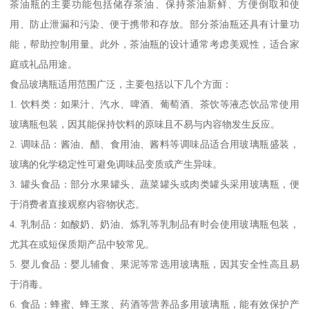
茶油瓶的主要功能包括储存茶油、保持茶油新鲜、方便倒取和使
用、防止泄漏和污染、便于携带和存放。部分茶油瓶还具有计量功
能，帮助控制用量。此外，茶油瓶的设计通常考虑美观性，适合家
庭或礼品用途。
食品玻璃瓶适用范围广泛，主要包括以下几个方面：
1. 饮料类：如果汁、汽水、啤酒、葡萄酒、茶饮等液态饮品常使用
玻璃瓶包装，因其能保持饮料的原味且不易与内容物发生反应。
2. 调味品：酱油、醋、食用油、酱料等调味品适合用玻璃瓶盛装，
玻璃的化学稳定性可避免调味品变质或产生异味。
3. 罐头食品：部分水果罐头、蔬菜罐头或肉类罐头采用玻璃瓶，便
于消费者直接观察内容物状态。
4. 乳制品：如酸奶、奶油、炼乳等乳制品有时会使用玻璃瓶包装，
尤其在或短保质期产品中较常见。
5. 婴儿食品：婴儿辅食、果泥等常选用玻璃瓶，因其安全性高且易
于消毒。
6. 食品：蜂蜜、蜂王浆、药酒等营养品多用玻璃瓶，能有效保护产