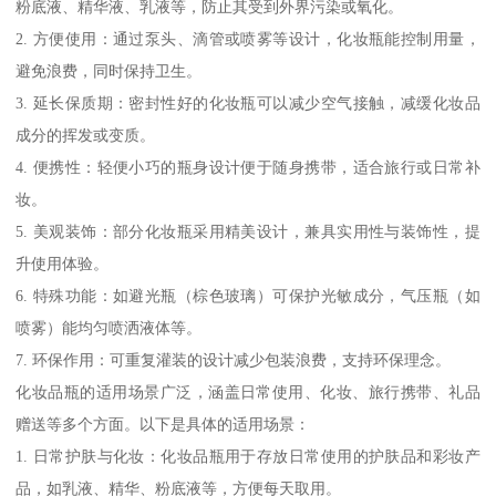
粉底液、精华液、乳液等，防止其受到外界污染或氧化。
2. 方便使用：通过泵头、滴管或喷雾等设计，化妆瓶能控制用量，
避免浪费，同时保持卫生。
3. 延长保质期：密封性好的化妆瓶可以减少空气接触，减缓化妆品
成分的挥发或变质。
4. 便携性：轻便小巧的瓶身设计便于随身携带，适合旅行或日常补
妆。
5. 美观装饰：部分化妆瓶采用精美设计，兼具实用性与装饰性，提
升使用体验。
6. 特殊功能：如避光瓶（棕色玻璃）可保护光敏成分，气压瓶（如
喷雾）能均匀喷洒液体等。
7. 环保作用：可重复灌装的设计减少包装浪费，支持环保理念。
化妆品瓶的适用场景广泛，涵盖日常使用、化妆、旅行携带、礼品
赠送等多个方面。以下是具体的适用场景：
1. 日常护肤与化妆：化妆品瓶用于存放日常使用的护肤品和彩妆产
品，如乳液、精华、粉底液等，方便每天取用。