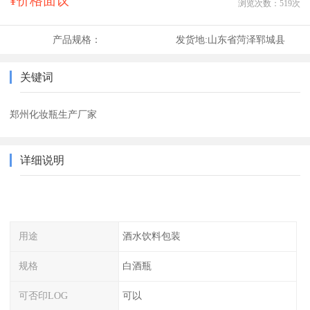
¥价格面议
浏览次数：
519
次
产品规格：
发货地:
山东省菏泽郓城县
关键词
郑州化妆瓶生产厂家
详细说明
用途
酒水饮料包装
规格
白酒瓶
可否印LOG
可以