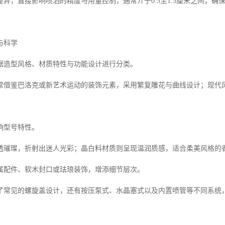
异，直接影响喷洒的精度与用量控制，通常介于0.5至1.5厘米之间，确
与科学
据造型风格、材质特性与功能设计进行分类。
常借鉴巴洛克或新艺术运动的装饰元素，采用繁复雕花与曲线设计；现代
响型号特性。
透璀璨，折射出迷人光彩；晶白料材质则呈现温润质感，适合柔美风格的
属配件、软木封口或珐琅装饰，增添细节层次。
了常见的螺旋盖设计，还有按压泵式、水晶塞式以及内置喷管等不同系统