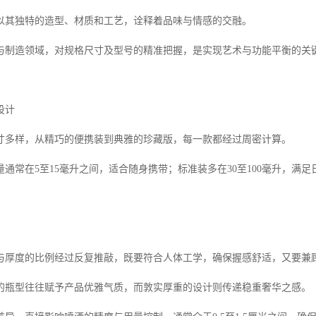
以其独特的造型、材质和工艺，诠释着品味与情感的交融。
与制造领域，对规格尺寸及型号的精准把握，是实现艺术与功能平衡的关
设计
寸多样，从精巧的便携装到典雅的珍藏版，每一款都经过周密计算。
通常在5至15毫升之间，适合随身携带；标准装多在30至100毫升，满
与厚度的比例经过反复推敲，既要符合人体工学，确保握感舒适，又要兼
的瓶型往往赋予产品优雅气质，而敦实厚重的设计则传递稳重奢华之感。