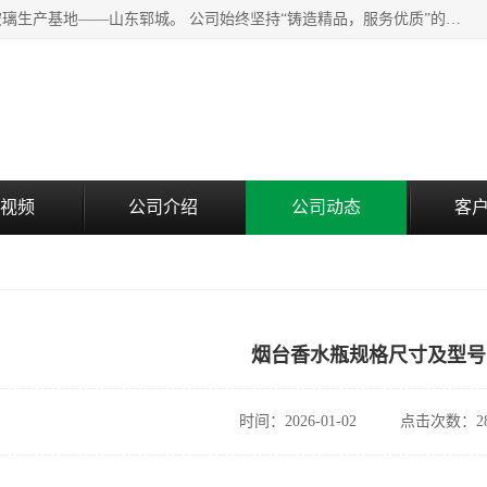
山东郓城瑞升玻璃有限公司地处水浒文化发源地、中国日用玻璃生产基地——山东郓城。 公司始终坚持“铸造精品，服务优质”的经营理念，斥资8000多万元引进国内先进的水晶料手工瓶生产线6条，晶白料8S机生产线8条，并引进人工挑料生产异型瓶和水晶玻璃瓶盖生产线。
视频
公司介绍
公司动态
客
烟台香水瓶规格尺寸及型号
时间：2026-01-02
点击次数：28