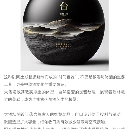
这种以陶土或粗瓷烧制而成的"时间容器"，不仅是酿酒与储酒的重要
工具，更是中华酒文化的重要象征。
大酒坛以其敦实厚重的体型、自然窑变的斑驳纹理，展现着质朴粗
犷的美感，成为连接古今酿酒艺术的桥梁。
大酒坛的设计蕴含着古人的智慧结晶：广口设计便于投料与清洁，
鼓腹造型扩大容量，细颈收口则有效减少酒液与空气接触。