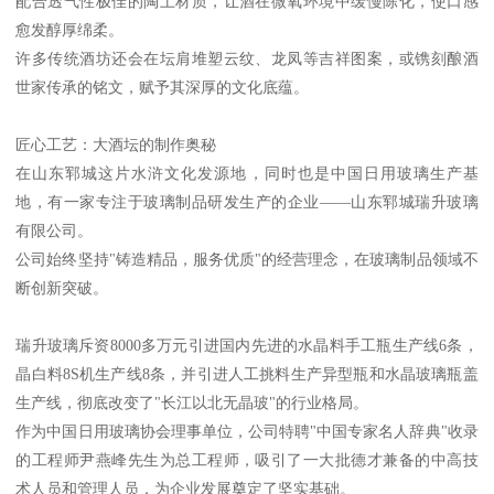
配合透气性极佳的陶土材质，让酒在微氧环境中缓慢陈化，使口感
愈发醇厚绵柔。
许多传统酒坊还会在坛肩堆塑云纹、龙凤等吉祥图案，或镌刻酿酒
世家传承的铭文，赋予其深厚的文化底蕴。
匠心工艺：大酒坛的制作奥秘
在山东郓城这片水浒文化发源地，同时也是中国日用玻璃生产基
地，有一家专注于玻璃制品研发生产的企业——山东郓城瑞升玻璃
有限公司。
公司始终坚持"铸造精品，服务优质"的经营理念，在玻璃制品领域不
断创新突破。
瑞升玻璃斥资8000多万元引进国内先进的水晶料手工瓶生产线6条，
晶白料8S机生产线8条，并引进人工挑料生产异型瓶和水晶玻璃瓶盖
生产线，彻底改变了"长江以北无晶玻"的行业格局。
作为中国日用玻璃协会理事单位，公司特聘"中国专家名人辞典"收录
的工程师尹燕峰先生为总工程师，吸引了一大批德才兼备的中高技
术人员和管理人员，为企业发展奠定了坚实基础。